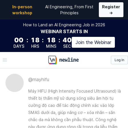
In-person
AI Engineering, From First
Register
workshop
Principles
→
How to Land an AI Engineering Job in 2026
WEBINAR
STARTS IN
00
:
18
:
18
:
40
Join the
Webinar
DAYS
HRS
MINS
SEC
Log In
\newline
@
mayhifu
Máy HIFU (High Intensity Focused Ultrasound) là
thiết bị thẩm mỹ sử dụng sóng siêu âm hội tụ
cường độ cao để tác động chính xác vào lớp
SMAS dưới da, giúp nâng cơ – xóa nhăn – săn
chắc da mà không cần phẫu thuật. Công nghệ
này được ứng dụng rộng rãi trong da liễu thẩm