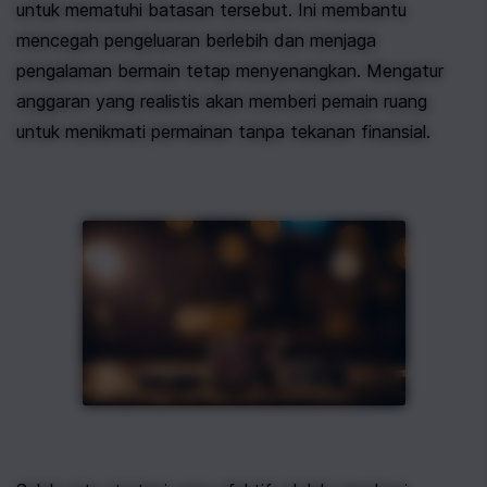
untuk mematuhi batasan tersebut. Ini membantu 
mencegah pengeluaran berlebih dan menjaga 
pengalaman bermain tetap menyenangkan. Mengatur 
anggaran yang realistis akan memberi pemain ruang 
untuk menikmati permainan tanpa tekanan finansial.