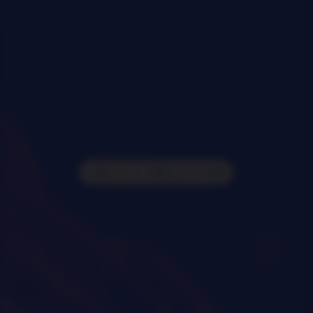
0
|
0
|