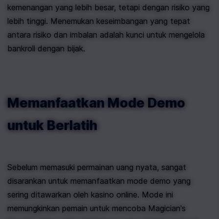
kemenangan yang lebih besar, tetapi dengan risiko yang 
lebih tinggi. Menemukan keseimbangan yang tepat 
antara risiko dan imbalan adalah kunci untuk mengelola 
bankroll dengan bijak.
Memanfaatkan Mode Demo 
untuk Berlatih
Sebelum memasuki permainan uang nyata, sangat 
disarankan untuk memanfaatkan mode demo yang 
sering ditawarkan oleh kasino online. Mode ini 
memungkinkan pemain untuk mencoba Magician's 