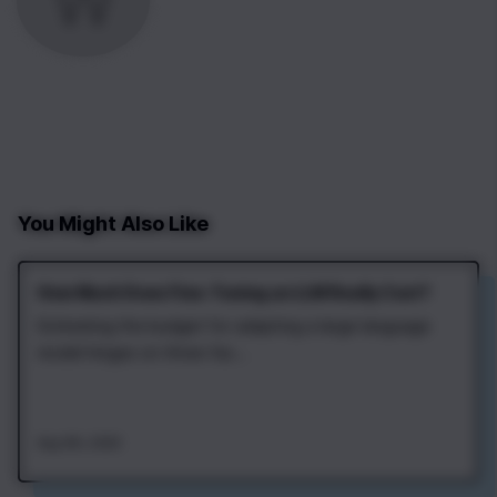
W
You Might Also Like
How Much Does Fine‑Tuning an LLM Really Cost?
Estimating the budget for adapting a large language
model hinges on three fac...
Aug 4th, 2026