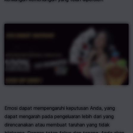
Emosi dapat mempengaruhi keputusan Anda, yang 
dapat mengarah pada pengeluaran lebih dari yang 
direncanakan atau membuat taruhan yang tidak 
bijaksana. Dengan tetap fokus dan tenang, Anda akan 