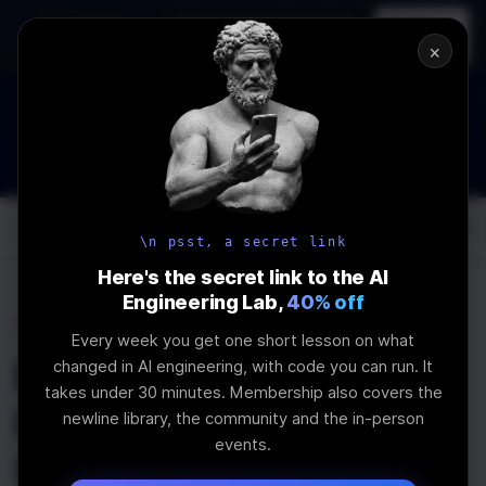
In-person
AI Engineering, From First
Register
workshop
Principles
→
×
How to Land an AI Engineering Job in 2026
WEBINAR
STARTS IN
00
:
12
:
55
:
09
Join the
Webinar
DAYS
HRS
MINS
SEC
Log In
\newline
\n psst, a secret link
Here's the secret link to the AI
Engineering Lab,
40% off
Home
Articles
Every week you get one short lesson on what
Mendapatkan
changed in AI engineering, with code you can run. It
takes under 30 minutes. Membership also covers the
Kemenangan Besar di
newline library, the community and the in-person
events.
Slot Magician's