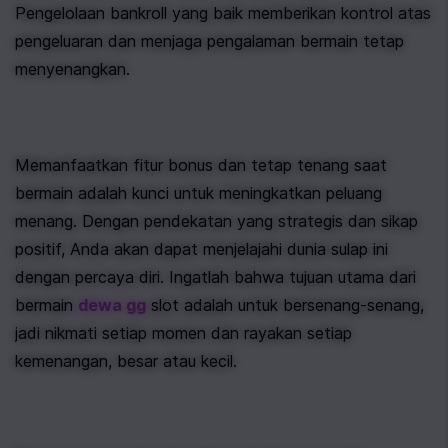
Pengelolaan bankroll yang baik memberikan kontrol atas 
pengeluaran dan menjaga pengalaman bermain tetap 
menyenangkan.
Memanfaatkan fitur bonus dan tetap tenang saat 
bermain adalah kunci untuk meningkatkan peluang 
menang. Dengan pendekatan yang strategis dan sikap 
positif, Anda akan dapat menjelajahi dunia sulap ini 
dengan percaya diri. Ingatlah bahwa tujuan utama dari 
bermain 
dewa gg
 slot adalah untuk bersenang-senang, 
jadi nikmati setiap momen dan rayakan setiap 
kemenangan, besar atau kecil.