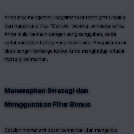
Anda bisa mengetahui bagaimana putaran gratis dipicu 
dan bagaimana fitur "Gamble" bekerja, sehingga ketika 
Anda mulai bermain dengan uang sungguhan, Anda 
sudah memiliki strategi yang terencana. Pengalaman ini 
akan sangat berharga ketika Anda menghadapi situasi 
nyata di permainan.
Menerapkan Strategi dan 
Menggunakan Fitur Bonus
Setelah memahami dasar permainan dan mengelola 