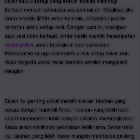
Salah satu strategi yang efektif adalah membagi 
bankroll menjadi beberapa sesi permainan. Misalnya, jika 
Anda memiliki $200 untuk bermain, alokasikan jumlah 
tertentu untuk setiap sesi. Dengan cara ini, meskipun 
satu sesi tidak berhasil, Anda masih memiliki kesempatan 
dewa poker
 untuk bermain di sesi berikutnya. 
Pendekatan ini juga membantu untuk tetap fokus dan 
tidak tergoda untuk terus bermain setelah mengalami 
kerugian.
Selain itu, penting untuk memilih ukuran taruhan yang 
sesuai dengan bankroll Anda. Taruhan yang lebih kecil 
dapat memberikan lebih banyak putaran, memungkinkan 
Anda untuk menikmati permainan lebih lama. Sementara 
itu, taruhan yang lebih besar mungkin membawa peluang 